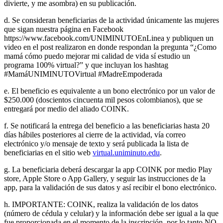
divierte, y me asombra) en su publicación.
d. Se consideran beneficiarias de la actividad únicamente las mujeres
que sigan nuestra página en Facebook
https://www.facebook.com/UNIMINUTOEnLinea y publiquen un
video en el post realizaron en donde respondan la pregunta “¿Como
mamá cómo puedo mejorar mi calidad de vida sí estudio un
programa 100% virtual?” y que incluyan los hashtag
#MamáUNIMINUTOVirtual #MadreEmpoderada
e. El beneficio es equivalente a un bono electrónico por un valor de
$250.000 (doscientos cincuenta mil pesos colombianos), que se
entregará por medio del aliado COINK.
f. Se notificará la entrega del beneficio a las beneficiarias hasta 20
días hábiles posteriores al cierre de la actividad, vía correo
electrónico y/o mensaje de texto y será publicada la lista de
beneficiarias en el sitio web
virtual.uniminuto.edu
.
g. La beneficiaria deberá descargar la app COINK por medio Play
store, Apple Store o App Gallery, y seguir las instrucciones de la
app, para la validación de sus datos y así recibir el bono electrónico.
h. IMPORTANTE: COINK, realiza la validación de los datos
(número de cédula y celular) y la información debe ser igual a la que
fue proporcionada en el momento de la inscripción, por lo tanto NO