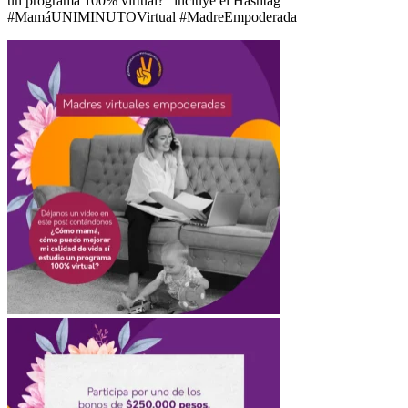
un programa 100% virtual?” incluye el Hashtag
#MamáUNIMINUTOVirtual #MadreEmpoderada