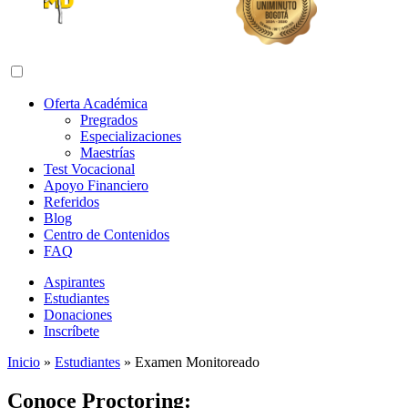
Abrir menú de navegación
Oferta Académica
Pregrados
Especializaciones
Maestrías
Test Vocacional
Apoyo Financiero
Referidos
Blog
Centro de Contenidos
FAQ
Aspirantes
Estudiantes
Donaciones
Inscríbete
Inicio
»
Estudiantes
»
Examen Monitoreado
Conoce Proctoring: