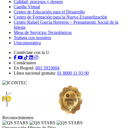
Calidad, procesos y riesgos
Capilla Virtual
Centro de Educación para el Desarrollo
Centro de Formación para la Nueva Evangelización
Centro Rafael García Herreros – Pensamiento Social de la
Iglesia
Mesa de Servicios Tecnológicos
Trabaja con nosotros
Unicorporativa
Contéctate con la U
Contáctanos
En Bogotá:
601 5933004
Línea nacional gratuita:
01 8000 11 93 90
Reconocimientos
Organización Minuto de Dios