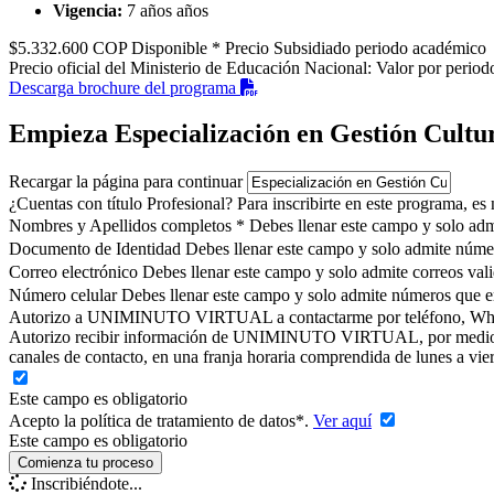
Vigencia:
7 años años
$5.332.600
COP
Disponible
* Precio Subsidiado periodo académico
Precio oficial del Ministerio de Educación Nacional:
Valor por period
Descarga brochure del programa
Empieza
Especialización en Gestión Cultu
Recargar la página para continuar
¿Cuentas con título Profesional?
Para inscribirte en este programa, es
Nombres y Apellidos completos *
Debes llenar este campo y solo adm
Documento de Identidad
Debes llenar este campo y solo admite núme
Correo electrónico
Debes llenar este campo y solo admite correos val
Número celular
Debes llenar este campo y solo admite números que 
Autorizo a UNIMINUTO VIRTUAL a contactarme por teléfono, WhatsAp
Autorizo recibir información de UNIMINUTO VIRTUAL, por medio de l
canales de contacto, en una franja horaria comprendida de lunes a vier
Este campo es obligatorio
Acepto la política de tratamiento de datos*.
Ver aquí
Este campo es obligatorio
Inscribiéndote...