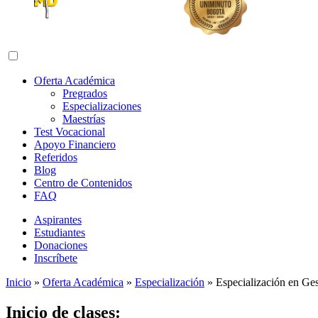
Abrir menú de navegación
Oferta Académica
Pregrados
Especializaciones
Maestrías
Test Vocacional
Apoyo Financiero
Referidos
Blog
Centro de Contenidos
FAQ
Aspirantes
Estudiantes
Donaciones
Inscríbete
Inicio
»
Oferta Académica
»
Especialización
»
Especialización en Ges
Inicio de clases: