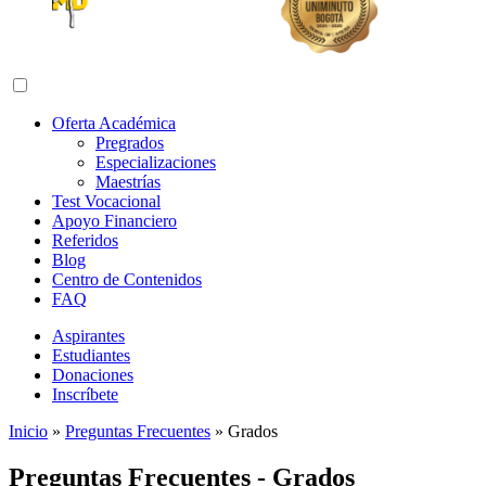
Abrir menú de navegación
Oferta Académica
Pregrados
Especializaciones
Maestrías
Test Vocacional
Apoyo Financiero
Referidos
Blog
Centro de Contenidos
FAQ
Aspirantes
Estudiantes
Donaciones
Inscríbete
Inicio
»
Preguntas Frecuentes
»
Grados
Preguntas Frecuentes - Grados