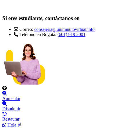
Si eres estudiante, contáctanos en
Correo:
consejeria@uniminutovirtual.info
Teléfono en Bogotá:
(601) 919 2001
Aumentar
Disminuir
Restaurar
Hola ✌