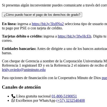
Si presentas algún inconveniente puedes comunicarte a través del cor
¿Cómo puedo hacer el pago de los derechos de grado?
En línea:
ingresa a
https://bit.ly/3lx8Nu2
selecciona tipo de usuario n
tu pago por PSE o con tarjeta de crédito.
Tarjetas débito o crédito:
ingresa a
https://bit.ly/3fwHcEh
. Digita t
correo.
Entidades bancarias:
Antes de dirigirte a uno de los bancos autoriza
barras.
Con cheque de Gerencia a nombre de la Corporación Universitaria M
Referencia 1 registrasel ID y en la Referencia 2 el número de recibo d
leidy.oviedo@uniminuto.edu
Para opciones de financiación con la Cooperativa Minuto de Dios
pue
Canales de atención
Línea gratuita nacional
01-800-5190051
Escríbenos por WhatsApp
(+57) 3232540408