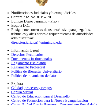
Notificaciones Judiciales y/o extrajudiciales
Carrera 73A No. 81B – 70.
Edificio Diego Jaramillo - Piso 7
Bogotá D.C.
El siguiente correo es de uso exclusivo para juzgados,
tribunales y altas cortes o requerimientos de autoridades
administrativas:
direccion.juridica@uniminuto.edu
Información Legal
Derechos Pecuniarios
Documentos institucionales
Reglamento Estudiantil
Reglamento Profesoral
Política de Bienestar Universitario
Política de tratamiento de datos
Explora
Calidad, procesos y riesgos
Capilla Virtual
Centro de Educación para el Desarrollo
Centro de Formación para la Nueva Evangelización
Centro Rafael García Herreros – Pensamiento Social de la