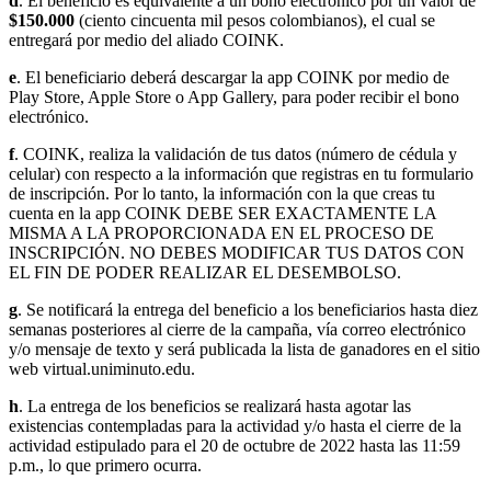
d
. El beneficio es equivalente a un bono electrónico por un valor de
$150.000
(ciento cincuenta mil pesos colombianos), el cual se
entregará por medio del aliado COINK.
e
. El beneficiario deberá descargar la app COINK por medio de
Play Store, Apple Store o App Gallery, para poder recibir el bono
electrónico.
f
.
COINK, realiza la validación de tus datos (número de cédula y
celular) con respecto a la información que registras en tu formulario
de inscripción. Por lo tanto, la información con la que creas tu
cuenta en la app COINK DEBE SER EXACTAMENTE LA
MISMA A LA PROPORCIONADA EN EL PROCESO DE
INSCRIPCIÓN. NO DEBES MODIFICAR TUS DATOS CON
EL FIN DE PODER REALIZAR EL DESEMBOLSO.
g
. Se notificará la entrega del beneficio a los beneficiarios hasta diez
semanas posteriores al cierre de la campaña, vía correo electrónico
y/o mensaje de texto y será publicada la lista de ganadores en el sitio
web virtual.uniminuto.edu.
h
. La entrega de los beneficios se realizará hasta agotar las
existencias contempladas para la actividad y/o hasta el cierre de la
actividad estipulado para el 20 de octubre de 2022 hasta las 11:59
p.m., lo que primero ocurra.