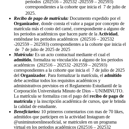
períodos (202516 – 202532 -202559 – 202593)
correspondientes a la cohorte que inicia el 7 de julio de
2025.
Recibo de pago de matrícula:
Documento expedido por el
Organizador
, donde consta el valor a pagar por concepto de
matrícula más el costo del carné, correspondiente a alguno de
los periodos académicos que hacen parte de la
Actividad
,
entiéndase los periodos académicos (202516 – 202532
-202559 – 202593) correspondientes a la cohorte que inicia el
de 7 de julio de 2025 de 2025
Matrícula:
Es un acto contractual mediante el cual el
admitido
, formaliza su vinculación a alguno de los periodos
académicos (202516 – 202532 -202559 – 202593)
correspondientes a la cohorte que inicia el 7 de julio de 2025
del
Organizador
. Para formalizar la matrícula, el
admitido
debe acreditar todos los requisitos académicos y
administrativos previstos en el Reglamento Estudiantil de la
Corporación Universitaria Minuto de Dios – UNIMINUTO.
La matrícula se formaliza con el pago del
recibo de pago de
matrícula
y la inscripción académica de cursos, que le brinda
la calidad de estudiante.
Beneficiarios:
10 primeros comentarios con mas de 70 likes,
admitidos que participen en la actividad Instagram de
@uniminutoenlineaoficial, se matriculen en un programa
virtual en los periodos académicos (202516 – 202532