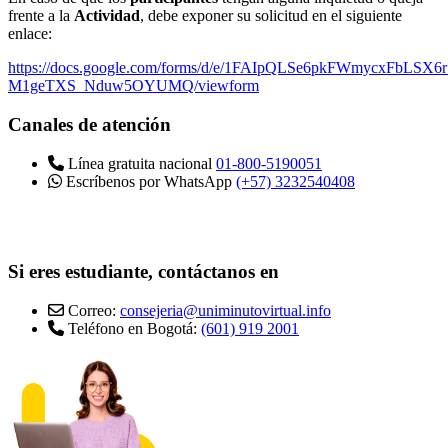
frente a la
Actividad
, debe exponer su solicitud en el siguiente
enlace:
https://docs.google.com/forms/d/e/1FAIpQLSe6pkFWmycxFbLSX
M1geTXS_Nduw5OYUMQ/viewform
Canales de atención
Línea gratuita nacional
01-800-5190051
Escríbenos por WhatsApp
(+57) 3232540408
Si eres estudiante, contáctanos en
Correo:
consejeria@uniminutovirtual.info
Teléfono en Bogotá:
(601) 919 2001