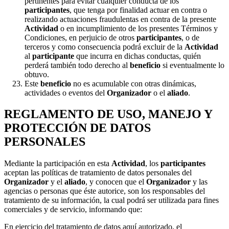
pertinentes para evitar cualquier conducta de los
participantes
, que tenga por finalidad actuar en contra o
realizando actuaciones fraudulentas en contra de la presente
Actividad
o en incumplimiento de los presentes Términos y
Condiciones, en perjuicio de otros
participantes
, o de
terceros y como consecuencia podrá excluir de la
Actividad
al
participante
que incurra en dichas conductas, quién
perderá también todo derecho al
beneficio
si eventualmente lo
obtuvo.
Este
beneficio
no es acumulable con otras dinámicas,
actividades o eventos del
Organizador
o el
aliado
.
REGLAMENTO DE USO, MANEJO Y
PROTECCIÓN DE DATOS
PERSONALES
Mediante la participación en esta
Actividad
, los
participantes
aceptan las políticas de tratamiento de datos personales del
Organizador
y el
aliado
, y conocen que el
Organizador
y las
agencias o personas que éste autorice, son los responsables del
tratamiento de su información, la cual podrá ser utilizada para fines
comerciales y de servicio, informando que:
En ejercicio del tratamiento de datos aquí autorizado, el