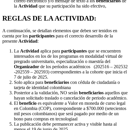
correo electrónico y/o mensaje de texto a los
beneficiarios
de
la
Actividad
que su participación ha sido efectivo,
REGLAS DE LA ACTIVIDAD:
A continuación, se detallan elementos que deben ser tenidos en
cuenta por los
participantes
para el correcto desarrollo de la
presente
Actividad
:
La
Actividad
aplica para
participantes
que se encuentren
interesados en los de los programas en modalidad virtual de
pregrado universitario, especialización o maestría del
Organizador
de los períodos académicos (202516 – 202532
-202559 – 202593) correspondientes a la cohorte que inicia el
7 de julio de 2025.
Solo aplica para
beneficiarios
con cédula de ciudadanía o
tarjeta de identidad colombiana
Posterior a la validación, NO serán
beneficiarios
aquellos que
hayan solicitado traslado o cancelación de periodo académico.
El
beneficio
es equivalente a Valor en moneda de curso legal
en Colombia (COP), correspondiente a $700.000 (setecientos
mil pesos colombianos) que será pagado por medio de un
bono para compras en tecnologiaal
La publicación debe permanecer activa y visible hasta al
menos el 19 de junio de 2025.