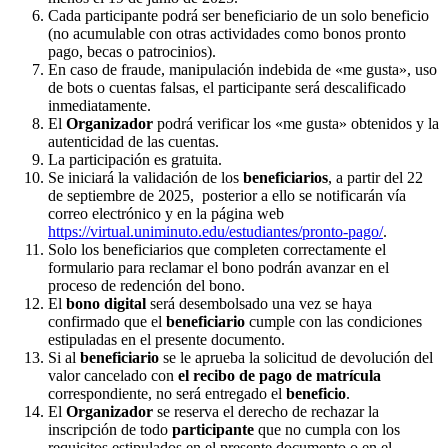
Cada participante podrá ser beneficiario de un solo beneficio
(no acumulable con otras actividades como bonos pronto
pago, becas o patrocinios).
En caso de fraude, manipulación indebida de «me gusta», uso
de bots o cuentas falsas, el participante será descalificado
inmediatamente.
El
Organizador
podrá verificar los «me gusta» obtenidos y la
autenticidad de las cuentas.
La participación es gratuita.
Se iniciará la validación de los
beneficiarios
, a partir del 22
de septiembre de 2025, posterior a ello se notificarán vía
correo electrónico y en la página web
https://virtual.uniminuto.edu/estudiantes/pronto-pago/
.
Solo los beneficiarios que completen correctamente el
formulario para reclamar el bono podrán avanzar en el
proceso de redención del bono.
El
bono digital
será desembolsado una vez se haya
confirmado que el
beneficiario
cumple con las condiciones
estipuladas en el presente documento.
Si al
beneficiario
se le aprueba la solicitud de devolución del
valor cancelado con
el recibo de pago de matrícula
correspondiente, no será entregado el
beneficio
.
El
Organizador
se reserva el derecho de rechazar la
inscripción de todo
participante
que no cumpla con los
requisitos estipulados en el presente documento o en el