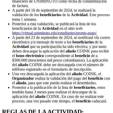
financiero de UNIMINUTO como fecha de contabilización
de factura.
A partir del 16 de septiembre de 2024, se realizará la
validación de los
beneficiarios
de la
Actividad
. Este proceso
toma 1 semana.
Posterior a esta validación, se publicará la lista de los
beneficiarios de la
Actividad
en el sitio web
https://virtual.uniminuto.edu/estudiantes/pronto-pago/
A partir del 23 de septiembre de 2024, se notificará vía correo
electrónico y/o mensaje de texto a los
beneficiarios
de la
Actividad
que su participación ha sido efectiva, y por tanto
deben descargar la aplicación del
aliado
COINK para recibir
el
bono electrónico
correspondiente al
beneficio
de a
$300.000 (trescientos mil pesos colombianos). La aplicación
del
aliado
COINK debe ser descargada con el número de
teléfono registrado en el formulario de inscripción.
Una vez descargada la aplicación del
aliado
COINK, el
Organizador
realiza la validación del pago del
beneficio
con
el
aliado
, para que este pueda realizar el desembolso.
Posterior a la publicación de la lista de
beneficiarios
, estos
tendrán hasta 3 meses para realizar el descargue de la
aplicación del
aliado
COINK. En caso de no realizar este
proceso, una vez pasado este tiempo, el
beneficio
caducará.
REGLAS DE LA ACTIVIDAD: