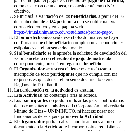
patrocinio para el pago de su
recibo de pago de matrícula
,
como es el caso de una beca, se considerará como NO
efectivo.
Se iniciará la validación de los
beneficiarios
, a partir del 16
de septiembre de 2024 posterior a ello se notificarán vía
correo electrónico y en la página web
https://virtual.uniminuto.edu/estudiantes/pronto-pago/
.
El
bono electrónico
será desembolsado una vez se haya
confirmado que el
beneficiario
cumple con las condiciones
estipuladas en el presente documento.
Si al
beneficiario
se le aprueba la solicitud de devolución del
valor cancelado con
el recibo de pago de matrícula
correspondiente, no será entregado el
beneficio
.
El
Organizador
se reserva el derecho de rechazar la
inscripción de todo
participante
que no cumpla con los
requisitos estipulados en el presente documento o en el
Reglamento Estudiantil.
La participación en la
actividad
es gratuita.
Esta
Actividad
no contempla rifas ni sorteos.
Los
participantes
no podrán utilizar las piezas publicitarias
de las campañas o símbolos de la Corporación Universitaria
Minuto de Dios – UNIMINUTO, ni hacerse pasar por
funcionarios de esta para promover la
Actividad
.
El
Organizador
podrá realizar modificaciones al presente
documento, a la
Actividad
e incorporar otros requisitos o