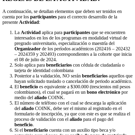
A continuación, se detallan elementos que deben ser tenidos en
cuenta por los
participantes
para el correcto desarrollo de la
presente
Actividad
:
La
Actividad
aplica para
participantes
que se encuentren
interesados en los de los programas en modalidad virtual de
pregrado universitario, especialización o maestría del
Organizador
de los períodos académicos (202416 – 202432
– 2024359 y 202493) correspondientes a la cohorte que inicia
el 08 de julio de 2024.
Solo aplica para
beneficiarios
con cédula de ciudadanía o
tarjeta de identidad colombiana
Posterior a la validación, NO serán
beneficiarios
aquellos que
hayan solicitado traslado o cancelación de periodo académico.
El
beneficio
es equivalente a $300.000 (trescientos mil pesos
colombianos), el cual se pagará en un
bono electrónico
por
medio del
aliado
COINK.
El número de teléfono con el cual se descarga la aplicación
del
aliado
COINK, debe ser el mismo al registrado en el
formulario de inscripción, ya que con este es que se realiza el
proceso de validación con el
aliado
para el pago del
beneficio
.
Si el
beneficiario
cuenta con un auxilio tipo beca y/o