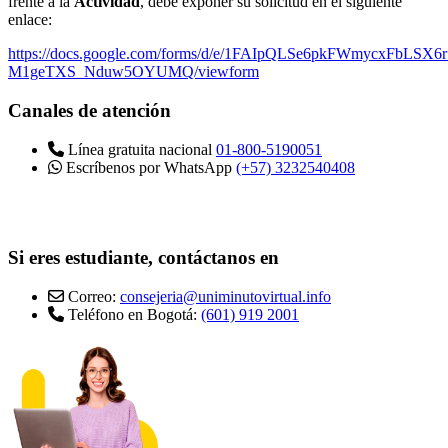
frente a la
Actividad
, debe exponer su solicitud en el siguiente
enlace:
https://docs.google.com/forms/d/e/1FAIpQLSe6pkFWmycxFbLSX
M1geTXS_Nduw5OYUMQ/viewform
Canales de atención
Línea gratuita nacional
01-800-5190051
Escríbenos por WhatsApp
(+57) 3232540408
Si eres estudiante, contáctanos en
Correo:
consejeria@uniminutovirtual.info
Teléfono en Bogotá:
(601) 919 2001