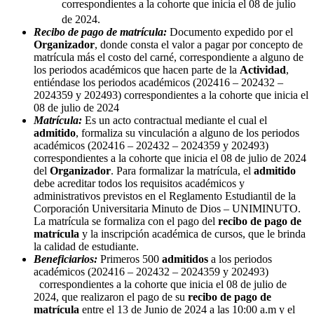
correspondientes a la cohorte que inicia el 08 de julio
de 2024.
Recibo de pago de matrícula:
Documento expedido por el
Organizador
, donde consta el valor a pagar por concepto de
matrícula más el costo del carné, correspondiente a alguno de
los periodos académicos que hacen parte de la
Actividad
,
entiéndase los periodos académicos (202416 – 202432 –
2024359 y 202493) correspondientes a la cohorte que inicia el
08 de julio de 2024
Matrícula:
Es un acto contractual mediante el cual el
admitido
, formaliza su vinculación a alguno de los periodos
académicos (202416 – 202432 – 2024359 y 202493)
correspondientes a la cohorte que inicia el 08 de julio de 2024
del
Organizador
. Para formalizar la matrícula, el
admitido
debe acreditar todos los requisitos académicos y
administrativos previstos en el Reglamento Estudiantil de la
Corporación Universitaria Minuto de Dios – UNIMINUTO.
La matrícula se formaliza con el pago del
recibo de pago de
matrícula
y la inscripción académica de cursos, que le brinda
la calidad de estudiante.
Beneficiarios:
Primeros 500
admitidos
a
los periodos
académicos (202416 – 202432 – 2024359 y 202493)
correspondientes a la cohorte que inicia el 08 de julio de
2024, que realizaron el pago de su
recibo de pago de
matrícula
entre el 13 de Junio de 2024 a las 10:00 a.m y el