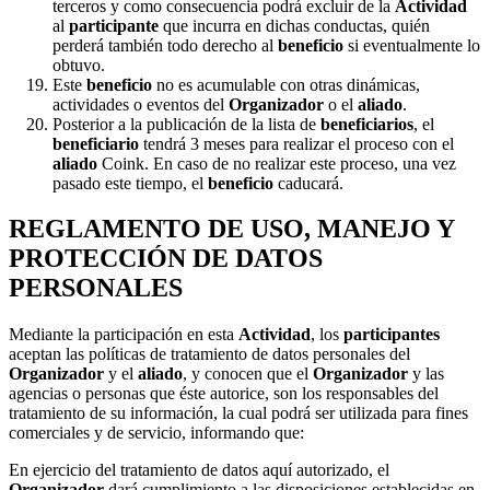
terceros y como consecuencia podrá excluir de la
Actividad
al
participante
que incurra en dichas conductas, quién
perderá también todo derecho al
beneficio
si eventualmente lo
obtuvo.
Este
beneficio
no es acumulable con otras dinámicas,
actividades o eventos del
Organizador
o el
aliado
.
Posterior a la publicación de la lista de
beneficiarios
, el
beneficiario
tendrá 3 meses para realizar el proceso con el
aliado
Coink. En caso de no realizar este proceso, una vez
pasado este tiempo, el
beneficio
caducará.
REGLAMENTO DE USO, MANEJO Y
PROTECCIÓN DE DATOS
PERSONALES
Mediante la participación en esta
Actividad
, los
participantes
aceptan las políticas de tratamiento de datos personales del
Organizador
y el
aliado
, y conocen que el
Organizador
y las
agencias o personas que éste autorice, son los responsables del
tratamiento de su información, la cual podrá ser utilizada para fines
comerciales y de servicio, informando que:
En ejercicio del tratamiento de datos aquí autorizado, el
Organizador
dará cumplimiento a las disposiciones establecidas en