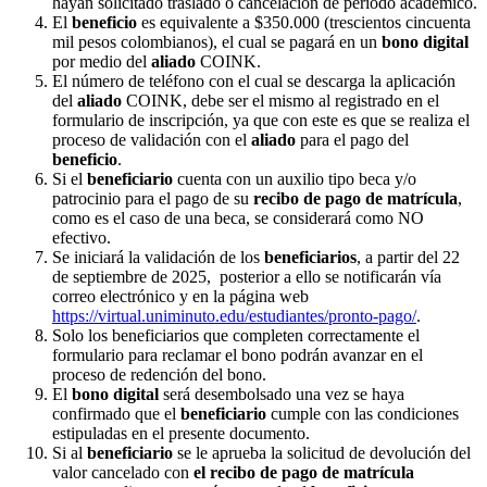
hayan solicitado traslado o cancelación de periodo académico.
El
beneficio
es equivalente a $350.000 (trescientos cincuenta
mil pesos colombianos), el cual se pagará en un
bono digital
por medio del
aliado
COINK.
El número de teléfono con el cual se descarga la aplicación
del
aliado
COINK, debe ser el mismo al registrado en el
formulario de inscripción, ya que con este es que se realiza el
proceso de validación con el
aliado
para el pago del
beneficio
.
Si el
beneficiario
cuenta con un auxilio tipo beca y/o
patrocinio para el pago de su
recibo de pago de matrícula
,
como es el caso de una beca, se considerará como NO
efectivo.
Se iniciará la validación de los
beneficiarios
, a partir del 22
de septiembre de 2025, posterior a ello se notificarán vía
correo electrónico y en la página web
https://virtual.uniminuto.edu/estudiantes/pronto-pago/
.
Solo los beneficiarios que completen correctamente el
formulario para reclamar el bono podrán avanzar en el
proceso de redención del bono.
El
bono digital
será desembolsado una vez se haya
confirmado que el
beneficiario
cumple con las condiciones
estipuladas en el presente documento.
Si al
beneficiario
se le aprueba la solicitud de devolución del
valor cancelado con
el recibo de pago de matrícula