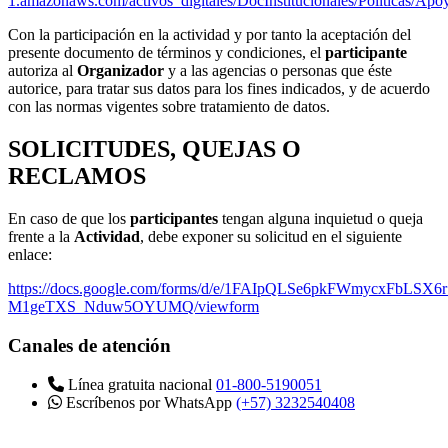
1.amazonaws.com/activos_digitales/DocInstitucionales/Polit
Con la participación en la actividad y por tanto la aceptación del
presente documento de términos y condiciones, el
participante
autoriza al
Organizador
y a las agencias o personas que éste
autorice, para tratar sus datos para los fines indicados, y de acuerdo
con las normas vigentes sobre tratamiento de datos.
SOLICITUDES, QUEJAS O
RECLAMOS
En caso de que los
participantes
tengan alguna inquietud o queja
frente a la
Actividad
, debe exponer su solicitud en el siguiente
enlace:
https://docs.google.com/forms/d/e/1FAIpQLSe6pkFWmycxFbLSX
M1geTXS_Nduw5OYUMQ/viewform
Canales de atención
Línea gratuita nacional
01-800-5190051
Escríbenos por WhatsApp
(+57) 3232540408