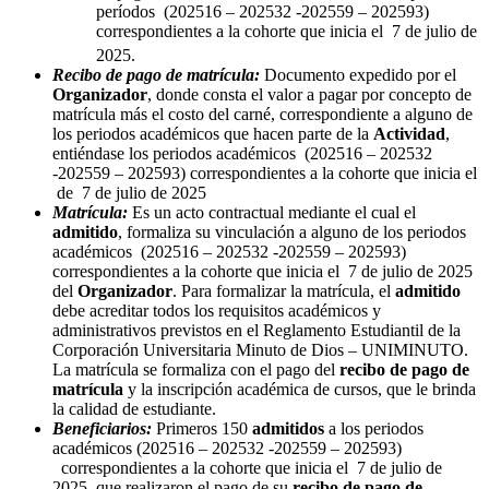
períodos (202516 – 202532 -202559 – 202593)
correspondientes a la cohorte que inicia el 7 de julio de
2025.
Recibo de pago de matrícula:
Documento expedido por el
Organizador
, donde consta el valor a pagar por concepto de
matrícula más el costo del carné, correspondiente a alguno de
los periodos académicos que hacen parte de la
Actividad
,
entiéndase los periodos académicos (202516 – 202532
-202559 – 202593) correspondientes a la cohorte que inicia el
de 7 de julio de 2025
Matrícula:
Es un acto contractual mediante el cual el
admitido
, formaliza su vinculación a alguno de los periodos
académicos (202516 – 202532 -202559 – 202593)
correspondientes a la cohorte que inicia el 7 de julio de 2025
del
Organizador
. Para formalizar la matrícula, el
admitido
debe acreditar todos los requisitos académicos y
administrativos previstos en el Reglamento Estudiantil de la
Corporación Universitaria Minuto de Dios – UNIMINUTO.
La matrícula se formaliza con el pago del
recibo de pago de
matrícula
y la inscripción académica de cursos, que le brinda
la calidad de estudiante.
Beneficiarios:
Primeros 150
admitidos
a
los periodos
académicos (202516 – 202532 -202559 – 202593)
correspondientes a la cohorte que inicia el 7 de julio de
2025, que realizaron el pago de su
recibo de pago de