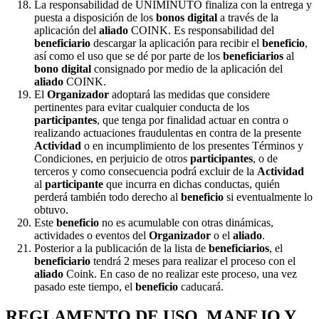
La responsabilidad de UNIMINUTO finaliza con la entrega y
puesta a disposición de los
bonos digital
a través de la
aplicación del
aliado
COINK. Es responsabilidad del
beneficiario
descargar la aplicación para recibir el
beneficio
,
así como el uso que se dé por parte de los
beneficiarios
al
bono digital
consignado por medio de la aplicación del
aliado
COINK.
El
Organizador
adoptará las medidas que considere
pertinentes para evitar cualquier conducta de los
participantes
, que tenga por finalidad actuar en contra o
realizando actuaciones fraudulentas en contra de la presente
Actividad
o en incumplimiento de los presentes Términos y
Condiciones, en perjuicio de otros
participantes
, o de
terceros y como consecuencia podrá excluir de la
Actividad
al
participante
que incurra en dichas conductas, quién
perderá también todo derecho al
beneficio
si eventualmente lo
obtuvo.
Este
beneficio
no es acumulable con otras dinámicas,
actividades o eventos del
Organizador
o el
aliado
.
Posterior a la publicación de la lista de
beneficiarios
, el
beneficiario
tendrá 2 meses para realizar el proceso con el
aliado
Coink. En caso de no realizar este proceso, una vez
pasado este tiempo, el
beneficio
caducará.
REGLAMENTO DE USO, MANEJO Y