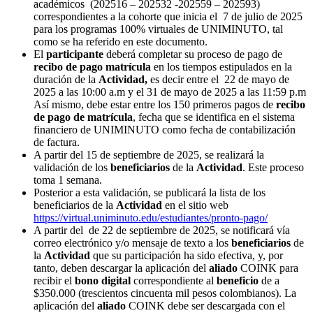
académicos (202516 – 202532 -202559 – 202593)
correspondientes a la cohorte que inicia el 7 de julio de 2025
para los programas 100% virtuales de UNIMINUTO, tal
como se ha referido en este documento.
El
participante
deberá completar su proceso de pago de
recibo de pago matrícula
en los tiempos estipulados en la
duración de la
Actividad,
es decir entre
el 22 de mayo de
2025 a las 10:00 a.m y el 31 de mayo de 2025 a las 11:59 p.m
Así mismo, debe estar entre los 150 primeros pagos de
recibo
de pago de matrícula
, fecha que se identifica en el sistema
financiero de UNIMINUTO como fecha de contabilización
de factura.
A partir del 15 de septiembre de 2025, se realizará la
validación de los
beneficiarios
de la
Actividad
. Este proceso
toma 1 semana.
Posterior a esta validación, se publicará la lista de los
beneficiarios de la
Actividad
en el sitio web
https://virtual.uniminuto.edu/estudiantes/pronto-pago/
A partir del de 22 de septiembre de 2025, se notificará vía
correo electrónico y/o mensaje de texto a los
beneficiarios
de
la
Actividad
que su participación ha sido efectiva, y, por
tanto, deben descargar la aplicación del
aliado
COINK para
recibir el
bono digital
correspondiente al
beneficio
de a
$350.000 (trescientos cincuenta mil pesos colombianos). La
aplicación del
aliado
COINK debe ser descargada con el