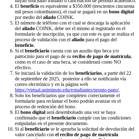
hayan solicitado traslado o cancelación de periodo académico.
El
beneficio
es equivalente a $350.000 (trescientos cincuenta
mil pesos colombianos), el cual se pagará en un
bono digital
por medio del
aliado
COINK.
El número de teléfono con el cual se descarga la aplicación
del
aliado
COINK, debe ser el mismo al registrado en el
formulario de inscripción, ya que con este es que se realiza el
proceso de validación con el
aliado
para el pago del
beneficio
.
Si el
beneficiario
cuenta con un auxilio tipo beca y/o
patrocinio para el pago de su
recibo de pago de matrícula
,
como es el caso de una beca, se considerará como NO
efectivo.
Se iniciará la validación de los
beneficiarios
, a partir del 22
de septiembre de 2025, posterior a ello se notificarán vía
correo electrónico y en la página web
https://virtual.uniminuto.edu/estudiantes/pronto-pago/
.
Solo los beneficiarios que completen correctamente el
formulario para reclamar el bono podrán avanzar en el
proceso de redención del bono.
El
bono digital
será desembolsado una vez se haya
confirmado que el
beneficiario
cumple con las condiciones
estipuladas en el presente documento.
Si al
beneficiario
se le aprueba la solicitud de devolución del
valor cancelado con
el recibo de pago de matrícula