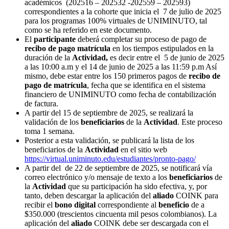
académicos (202516 – 202532 -202559 – 202593)
correspondientes a la cohorte que inicia el 7 de julio de 2025
para los programas 100% virtuales de UNIMINUTO, tal
como se ha referido en este documento.
El
participante
deberá completar su proceso de pago de
recibo de pago matrícula
en los tiempos estipulados en la
duración de la
Actividad,
es decir entre
el 5 de junio de 2025
a las 10:00 a.m y el 14 de junio de 2025 a las 11:59 p.m Así
mismo, debe estar entre los 150 primeros pagos de
recibo de
pago de matrícula
, fecha que se identifica en el sistema
financiero de UNIMINUTO como fecha de contabilización
de factura.
A partir del 15 de septiembre de 2025, se realizará la
validación de los
beneficiarios
de la
Actividad
. Este proceso
toma 1 semana.
Posterior a esta validación, se publicará la lista de los
beneficiarios de la
Actividad
en el sitio web
https://virtual.uniminuto.edu/estudiantes/pronto-pago/
A partir del de 22 de septiembre de 2025, se notificará vía
correo electrónico y/o mensaje de texto a los
beneficiarios
de
la
Actividad
que su participación ha sido efectiva, y, por
tanto, deben descargar la aplicación del
aliado
COINK para
recibir el
bono digital
correspondiente al
beneficio
de a
$350.000 (trescientos cincuenta mil pesos colombianos). La
aplicación del
aliado
COINK debe ser descargada con el