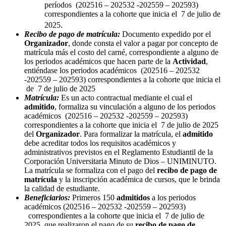
períodos (202516 – 202532 -202559 – 202593)
correspondientes a la cohorte que inicia el 7 de julio de
2025.
Recibo de pago de matrícula:
Documento expedido por el
Organizador
, donde consta el valor a pagar por concepto de
matrícula más el costo del carné, correspondiente a alguno de
los periodos académicos que hacen parte de la
Actividad
,
entiéndase los periodos académicos (202516 – 202532
-202559 – 202593) correspondientes a la cohorte que inicia el
de 7 de julio de 2025
Matrícula:
Es un acto contractual mediante el cual el
admitido
, formaliza su vinculación a alguno de los periodos
académicos (202516 – 202532 -202559 – 202593)
correspondientes a la cohorte que inicia el 7 de julio de 2025
del
Organizador
. Para formalizar la matrícula, el
admitido
debe acreditar todos los requisitos académicos y
administrativos previstos en el Reglamento Estudiantil de la
Corporación Universitaria Minuto de Dios – UNIMINUTO.
La matrícula se formaliza con el pago del
recibo de pago de
matrícula
y la inscripción académica de cursos, que le brinda
la calidad de estudiante.
Beneficiarios:
Primeros 150
admitidos
a
los periodos
académicos (202516 – 202532 -202559 – 202593)
correspondientes a la cohorte que inicia el 7 de julio de
2025, que realizaron el pago de su
recibo de pago de