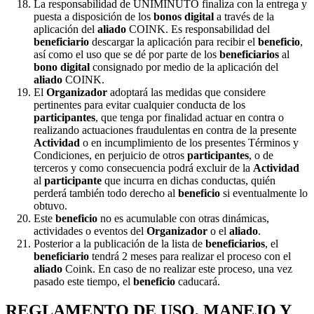
La responsabilidad de UNIMINUTO finaliza con la entrega y
puesta a disposición de los
bonos digital
a través de la
aplicación del
aliado
COINK. Es responsabilidad del
beneficiario
descargar la aplicación para recibir el
beneficio
,
así como el uso que se dé por parte de los
beneficiarios
al
bono digital
consignado por medio de la aplicación del
aliado
COINK.
El
Organizador
adoptará las medidas que considere
pertinentes para evitar cualquier conducta de los
participantes
, que tenga por finalidad actuar en contra o
realizando actuaciones fraudulentas en contra de la presente
Actividad
o en incumplimiento de los presentes Términos y
Condiciones, en perjuicio de otros
participantes
, o de
terceros y como consecuencia podrá excluir de la
Actividad
al
participante
que incurra en dichas conductas, quién
perderá también todo derecho al
beneficio
si eventualmente lo
obtuvo.
Este
beneficio
no es acumulable con otras dinámicas,
actividades o eventos del
Organizador
o el
aliado
.
Posterior a la publicación de la lista de
beneficiarios
, el
beneficiario
tendrá 2 meses para realizar el proceso con el
aliado
Coink. En caso de no realizar este proceso, una vez
pasado este tiempo, el
beneficio
caducará.
REGLAMENTO DE USO, MANEJO Y