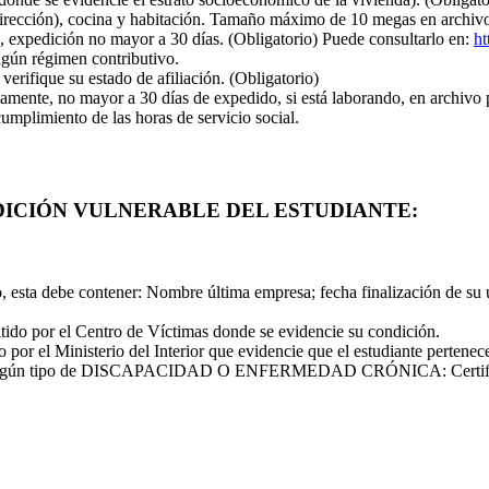
 dirección), cocina y habitación. Tamaño máximo de 10 megas en archivo
a, expedición no mayor a 30 días. (Obligatorio) Puede consultarlo en:
h
algún régimen contributivo.
rifique su estado de afiliación. (Obligatorio)
amente, no mayor a 30 días de expedido, si está laborando, en archivo pd
cumplimiento de las horas de servicio social.
ICIÓN VULNERABLE DEL ESTUDIANTE:
o, esta debe contener: Nombre última empresa; fecha finalización de su 
or el Centro de Víctimas donde se evidencie su condición.
el Ministerio del Interior que evidencie que el estudiante pertenece
 tiene algún tipo de DISCAPACIDAD O ENFERMEDAD CRÓNICA: Certifica