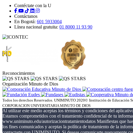
Contéctate con la U
Contáctanos
En Bogotá:
601 5933004
Línea nacional gratuita:
01 8000 11 93 90
Reconocimientos
Organización Minuto de Dios
Todos los derechos Reservados. UNIMINUTO 2020©
Institución de Educación S
CORPORACION UNIVERSITARIA MINUTO DE DIOS
Al utilizar este medio aceptas los términos y condiciones del aplicativo
Estamos comprometidos con el tratamiento confidencial de tu informaci
www.uniminuto.edu/autorizaciontratamientodatos Manifiestas que has 
los fines comunicados y aceptas la política de tratamiento de la infor
contactarte con UNIMINUTO. Si deseas comunicarte nuevamente con n