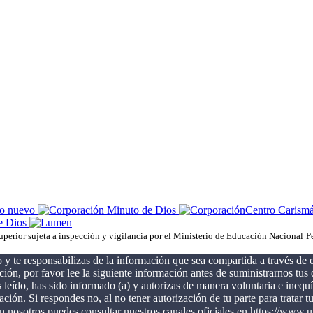
uperior sujeta a inspección y vigilancia por el Ministerio de Educación Nacional
P
 y te responsabilizas de la información que sea compartida a través de es
ón, por favor lee la siguiente información antes de suministrarnos tus d
leído, has sido informado (a) y autorizas de manera voluntaria e ine
mación. Si respondes no, al no tener autorización de tu parte para trata
osotros puedes consultar nuestros canales oficiales en https://www.u