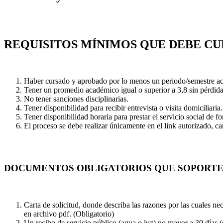
REQUISITOS MÍNIMOS QUE DEBE C
Haber cursado y aprobado por lo menos un periodo/semestre ac
Tener un promedio académico igual o superior a 3,8 sin pérdida
No tener sanciones disciplinarias.
Tener disponibilidad para recibir entrevista o visita domiciliaria.
Tener disponibilidad horaria para prestar el servicio social de fo
El proceso se debe realizar únicamente en el link autorizado, 
DOCUMENTOS OBLIGATORIOS QUE SOPORTEN
Carta de solicitud, donde describa las razones por las cuales 
en archivo pdf. (Obligatorio)
Un recibo de servicio público (agua o luz) no mayor a 30 días (