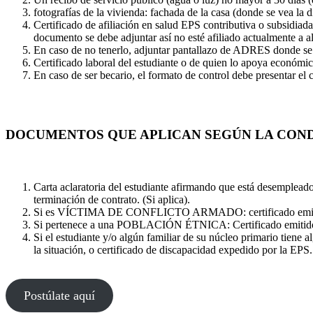
fotografías de la vivienda: fachada de la casa (donde se vea la
Certificado de afiliación en salud EPS contributiva o subsidiad
documento se debe adjuntar así no esté afiliado actualmente a 
En caso de no tenerlo, adjuntar pantallazo de ADRES donde se ve
Certificado laboral del estudiante o de quien lo apoya económic
En caso de ser becario, el formato de control debe presentar el 
DOCUMENTOS QUE APLICAN SEGÚN LA COND
Carta aclaratoria del estudiante afirmando que está desemplead
terminación de contrato. (Si aplica).
Si es VÍCTIMA DE CONFLICTO ARMADO: certificado emitido p
Si pertenece a una POBLACIÓN ÉTNICA: Certificado emitido por 
Si el estudiante y/o algún familiar de su núcleo primario
la situación, o certificado de discapacidad expedido por la EPS.
Postúlate aquí