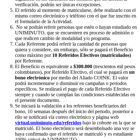
verificación, podrán ser únicas excepciones.
El referido al momento de matricularse, debe realizarlo con el
mismo correo electrónico y teléfono con el que fue inscrito en
el formulario de la Actividad.
No se podrán referir personas que estén o hayan estudiado en
UNIMINUTO, que se encuentren en proceso de admisión o
que realicen cambio de modalidad y/o programa.
Cada Referente podrá referir la cantidad de personas que
quiera y considere, sin embargo, sólo se pagará el Beneficio
como máximo por
10 Referidos Efectivos (matriculados)
por Referente.
El Beneficio es equivalente a
$300.000
(trescientos mil pesos
colombianos), por Referido Efectivo, el cual se pagará en
un
bono electrónico
por medio del Aliado COINK. El valor
podrá incrementarse o disminuir en campañas o periodos
específicos. Se realizará el pago de cada Referido Efectivo
siempre y cuando se cumplan las condiciones establecidas en
el presente documento.
Se iniciará la validación a los referentes beneficiarios del
bono, 10 semanas después del inicio del periodo, posterior a
ello se notificará vía correo electrónico y página web
virtual.uniminuto.edu/referidos
bajo la cohorte en la que se
matriculó. El bono electrónico será desembolsado una vez se
haya confirmado que el referido se matriculó y es estudiante
100% virtual de UNIMINUTO.