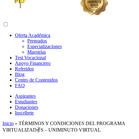
Abrir menú de navegación
Oferta Académica
Pregrados
Especializaciones
Maestrías
Test Vocacional
Apoyo Financiero
Referidos
Blog
Centro de Contenidos
FAQ
Aspirantes
Estudiantes
Donaciones
Inscríbete
Inicio
»
TÉRMINOS Y CONDICIONES DEL PROGRAMA
VIRTUALIZAD✌️S – UNIMINUTO VIRTUAL