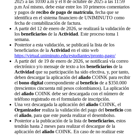
2025 a las 10:00 a.m y el 8 de octubre de 2025 a las 11:59
p.m Así mismo, debe estar entre los 10 primeros comentarios
y pagos de
recibo de pago de matrícula
, fecha que se
identifica en el sistema financiero de UNIMINUTO como
fecha de contabilización de factura.
A partir del 12 de enero de 2026, se realizará la validación de
los
beneficiarios
de la
Actividad
. Este proceso toma 1
semana.
Posterior a esta validación, se publicará la lista de los
beneficiarios de la
Actividad
en el sitio web
https://virtual.uniminuto.edu/estudiantes/pronto-pago/
A partir del de 19 de enero de 2026, se notificará vía correo
electrónico y/o mensaje de texto a los
beneficiarios
de la
Actividad
que su participación ha sido efectiva, y, por tanto,
deben descargar la aplicación del
aliado
COINK para recibir
el
bono digital
correspondiente al
beneficio
de a $350.000
(trescientos cincuenta mil pesos colombianos). La aplicación
del
aliado
COINK debe ser descargada con el número de
teléfono registrado en el formulario de inscripción.
Una vez descargada la aplicación del
aliado
COINK, el
Organizador
realiza la validación del pago del
beneficio
con
el
aliado
, para que este pueda realizar el desembolso.
Posterior a la publicación de la lista de
beneficiarios
, estos
tendrán hasta 2 meses para realizar el descargue de la
aplicación del
aliado
COINK. En caso de no realizar este