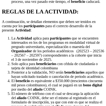
proceso, una vez pasado este tiempo, el
beneficio
caducará.
REGLAS DE LA ACTIVIDAD:
A continuación, se detallan elementos que deben ser tenidos en
cuenta por los
participantes
para el correcto desarrollo de la
presente
Actividad
:
La
Actividad
aplica para
participantes
que se encuentren
interesados en los de los programas en modalidad virtual de
pregrado universitario, especialización o maestría del
Organizador
de los períodos académicos (202523 – 202536
– 202567 – 202597) correspondientes a la cohorte que inicia
el 3 de noviembre de 2025.
Solo aplica para
beneficiarios
con cédula de ciudadanía o
tarjeta de identidad colombiana
Posterior a la validación, NO serán
beneficiarios
aquellos que
hayan solicitado traslado o cancelación de periodo académico.
El
beneficio
es equivalente a $350.000 (trescientos cincuenta
mil pesos colombianos), el cual se pagará en un
bono digital
por medio del
aliado
COINK.
El número de teléfono con el cual se descarga la aplicación
del
aliado
COINK, debe ser el mismo al registrado en el
formulario de inscripción, ya que con este es que se realiza el