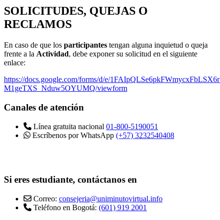
SOLICITUDES, QUEJAS O
RECLAMOS
En caso de que los
participantes
tengan alguna inquietud o queja
frente a la
Actividad
, debe exponer su solicitud en el siguiente
enlace:
https://docs.google.com/forms/d/e/1FAIpQLSe6pkFWmycxFbLSX
M1geTXS_Nduw5OYUMQ/viewform
Canales de atención
Línea gratuita nacional
01-800-5190051
Escríbenos por WhatsApp
(+57) 3232540408
Si eres estudiante, contáctanos en
Correo:
consejeria@uniminutovirtual.info
Teléfono en Bogotá:
(601) 919 2001