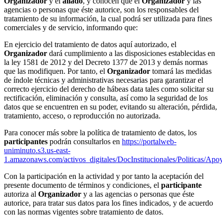
Organizador
y el
aliado
, y conocen que el
Organizador
y las
agencias o personas que éste autorice, son los responsables del
tratamiento de su información, la cual podrá ser utilizada para fines
comerciales y de servicio, informando que:
En ejercicio del tratamiento de datos aquí autorizado, el
Organizador
dará cumplimiento a las disposiciones establecidas en
la ley 1581 de 2012 y del Decreto 1377 de 2013 y demás normas
que las modifiquen. Por tanto, el
Organizador
tomará las medidas
de índole técnicas y administrativas necesarias para garantizar el
correcto ejercicio del derecho de hábeas data tales como solicitar su
rectificación, eliminación y consulta, así como la seguridad de los
datos que se encuentren en su poder, evitando su alteración, pérdida,
tratamiento, acceso, o reproducción no autorizada.
Para conocer más sobre la política de tratamiento de datos, los
participantes
podrán consultarlos en
https://portalweb-
uniminuto.s3.us-east-
1.amazonaws.com/activos_digitales/DocInstitucionales/Polit
Con la participación en la actividad y por tanto la aceptación del
presente documento de términos y condiciones, el
participante
autoriza al
Organizador
y a las agencias o personas que éste
autorice, para tratar sus datos para los fines indicados, y de acuerdo
con las normas vigentes sobre tratamiento de datos.