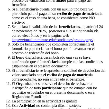
proceso de validación con el
aliado
para el pago del
beneficio
.
Si el
beneficiario
cuenta con un auxilio tipo beca y/o
patrocinio para el pago de su
recibo de pago de matrícula
,
como es el caso de una beca, se considerará como NO
efectivo.
Se iniciará la validación de los
beneficiarios
, a partir del 24
de noviembre de 2025, posterior a ello se notificarán vía
correo electrónico y en la página web
https://virtual.uniminuto.edu/estudiantes/pronto-pago/
.
Solo los beneficiarios que completen correctamente el
formulario para reclamar el bono podrán avanzar en el
proceso de redención del bono.
El
bono digital
será desembolsado una vez se haya
confirmado que el
beneficiario
cumple con las condiciones
estipuladas en el presente documento.
Si al
beneficiario
se le aprueba la solicitud de devolución del
valor cancelado con
el recibo de pago de matrícula
correspondiente, no será entregado el
beneficio
.
El
Organizador
se reserva el derecho de rechazar la
inscripción de todo
participante
que no cumpla con los
requisitos estipulados en el presente documento o en el
Reglamento Estudiantil.
La participación en la
actividad
es gratuita.
Esta
Actividad
no contempla rifas ni sorteos.