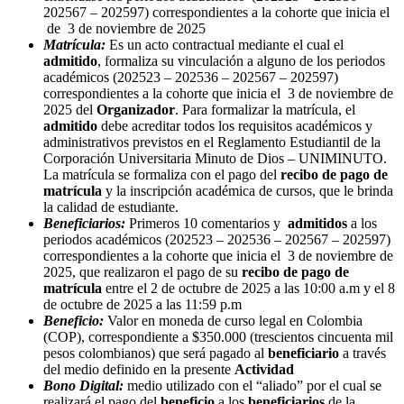
202567 – 202597) correspondientes a la cohorte que inicia el
de 3 de noviembre de 2025
Matrícula:
Es un acto contractual mediante el cual el
admitido
, formaliza su vinculación a alguno de los periodos
académicos (202523 – 202536 – 202567 – 202597)
correspondientes a la cohorte que inicia el 3 de noviembre de
2025 del
Organizador
. Para formalizar la matrícula, el
admitido
debe acreditar todos los requisitos académicos y
administrativos previstos en el Reglamento Estudiantil de la
Corporación Universitaria Minuto de Dios – UNIMINUTO.
La matrícula se formaliza con el pago del
recibo de pago de
matrícula
y la inscripción académica de cursos, que le brinda
la calidad de estudiante.
Beneficiarios:
Primeros 10 comentarios y
admitidos
a
los
periodos académicos (202523 – 202536 – 202567 – 202597)
correspondientes a la cohorte que inicia el 3 de noviembre de
2025, que realizaron el pago de su
recibo de pago de
matrícula
entre el 2 de octubre de 2025 a las 10:00 a.m y el 8
de octubre de 2025 a las 11:59 p.m
Beneficio:
Valor en moneda de curso legal en Colombia
(COP), correspondiente a $350.000 (trescientos cincuenta mil
pesos colombianos) que será pagado al
beneficiario
a través
del medio definido en la presente
Actividad
Bono Digital:
medio utilizado con el “aliado” por el cual se
realizará el pago del
beneficio
a los
beneficiarios
de la