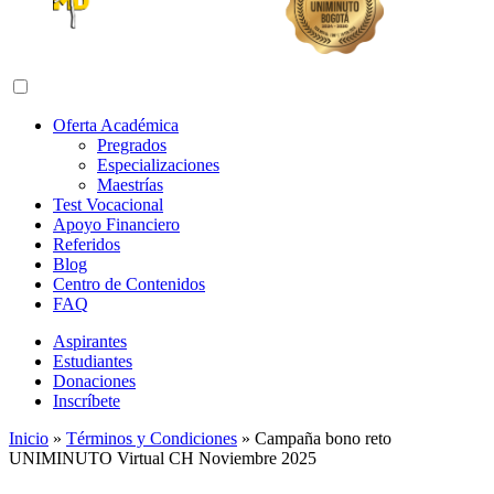
Abrir menú de navegación
Oferta Académica
Pregrados
Especializaciones
Maestrías
Test Vocacional
Apoyo Financiero
Referidos
Blog
Centro de Contenidos
FAQ
Aspirantes
Estudiantes
Donaciones
Inscríbete
Inicio
»
Términos y Condiciones
»
Campaña bono reto
UNIMINUTO Virtual CH Noviembre 2025