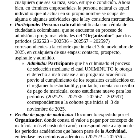
cualquiera que sea su raza, sexo, estirpe o condición. Ahora
bien, en términos empresariales, la persona natural es aquel
individuo que al actuar en su propio nombre se ocupa de
alguna o algunas actividades que la ley considera mercantiles.
Participante:
Persona natural
identificada con cédula de
ciudadanía colombiana, que se encuentra en proceso de
admisión a programas virtuales del “
Organizador
” para los
períodos (202523 – 202536 – 202567 – 202597)
correspondientes a la cohorte que inicia el 3 de noviembre de
2025, en cualquiera de sus etapas: contacto, prospecto,
aspirante y admitido.
Admitido:
Participante
que ha culminado el proceso
de selección mediante el cual UNIMINUTO le otorga
el derecho a matricularse a un programa académico
previo al cumplimiento de los requisitos establecidos en
el reglamento estudiantil y, por tanto, cuenta con recibo
de pago de matrícula, como estudiante nuevo para los
períodos (202523 – 202536 – 202567 – 202597)
correspondientes a la cohorte que inicia el 3 de
noviembre de 2025.
Recibo de pago de matrícula:
Documento expedido por el
Organizador
, donde consta el valor a pagar por concepto de
matrícula más el costo del carné, correspondiente a alguno de
los periodos académicos que hacen parte de la
Actividad
,
entiéndase los periodos académicos (202523 – 202536 –