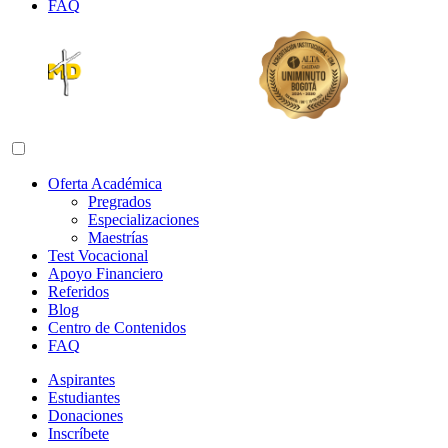
FAQ
Abrir menú de navegación
Oferta Académica
Pregrados
Especializaciones
Maestrías
Test Vocacional
Apoyo Financiero
Referidos
Blog
Centro de Contenidos
FAQ
Aspirantes
Estudiantes
Donaciones
Inscríbete