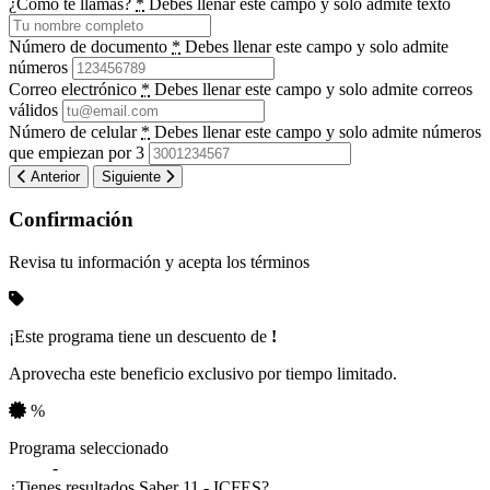
¿Cómo te llamas?
*
Debes llenar este campo y solo admite texto
Número de documento
*
Debes llenar este campo y solo admite
números
Correo electrónico
*
Debes llenar este campo y solo admite correos
válidos
Número de celular
*
Debes llenar este campo y solo admite números
que empiezan por 3
Anterior
Siguiente
Confirmación
Revisa tu información y acepta los términos
¡Este programa tiene un descuento de
!
Aprovecha este beneficio exclusivo por tiempo limitado.
%
Resumen de tu información
Programa seleccionado
-
¿Tienes resultados Saber 11 - ICFES?