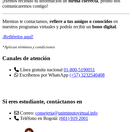
¡Hemos recibido tu información de
forma correcta
, pronto nos
comunicaremos contigo!
Mientras te contactamos,
refiere a tus amigos o conocidos
en
nuestros programas virtuales y podrás recibir un
bono digital
.
¡Refiérelos aquí!
*Aplican términos y condiciones
Canales de atención
Línea gratuita nacional
01-800-5190051
Escríbenos por WhatsApp
(+57) 3232540408
Si eres estudiante, contáctanos en
Correo:
consejeria@uniminutovirtual.info
Teléfono en Bogotá:
(601) 919 2001