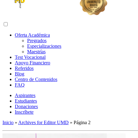
Abrir menú de navegación
Oferta Académica
Pregrados
Especializaciones
Maestrías
Test Vocacional
Apoyo Financiero
Referidos
Blog
Centro de Contenidos
FAQ
Aspirantes
Estudiantes
Donaciones
Inscríbete
Inicio
»
Archives for Editor UMD
»
Página 2