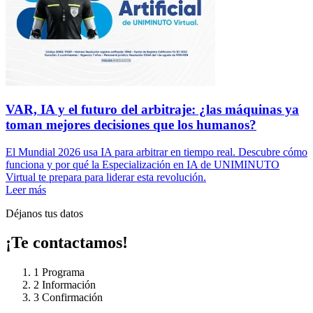
VAR, IA y el futuro del arbitraje: ¿las máquinas ya
toman mejores decisiones que los humanos?
El Mundial 2026 usa IA para arbitrar en tiempo real. Descubre cómo
funciona y por qué la Especialización en IA de UNIMINUTO
Virtual te prepara para liderar esta revolución.
Leer más
Déjanos tus datos
¡Te contactamos!
1
Programa
2
Información
3
Confirmación