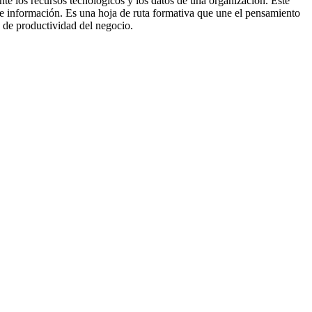
nte los recursos tecnológicos y los datos de una organización. Este
 de información. Es una hoja de ruta formativa que une el pensamiento
s de productividad del negocio.