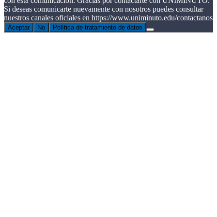
con esta comunicación. Gracias por contactarte con UNIMINUTO.
Si deseas comunicarte nuevamente con nosotros puedes consultar
nuestros canales oficiales en https://www.uniminuto.edu/contactanos
Aceptar
No
Política de tratamiento de datos