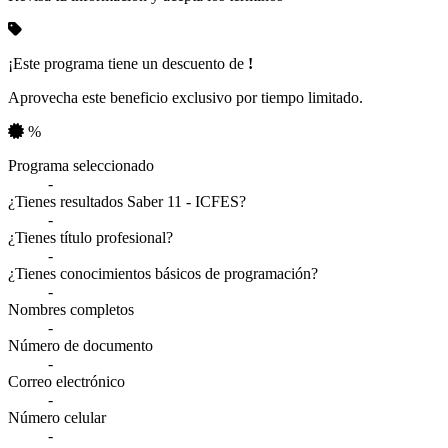
¡Este programa tiene un descuento de
!
Aprovecha este beneficio exclusivo por tiempo limitado.
%
Resumen de tu información
Programa seleccionado
-
¿Tienes resultados Saber 11 - ICFES?
-
¿Tienes título profesional?
-
¿Tienes conocimientos básicos de programación?
-
Nombres completos
-
Número de documento
-
Correo electrónico
-
Número celular
-