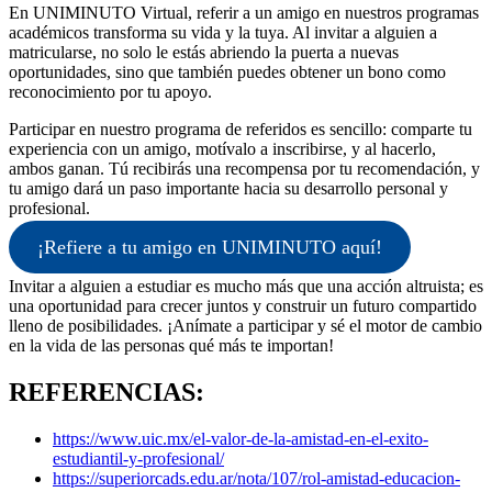
En UNIMINUTO Virtual, referir a un amigo en nuestros programas
académicos transforma su vida y la tuya. Al invitar a alguien a
matricularse, no solo le estás abriendo la puerta a nuevas
oportunidades, sino que también puedes obtener un bono como
reconocimiento por tu apoyo.
Participar en nuestro programa de referidos es sencillo: comparte tu
experiencia con un amigo, motívalo a inscribirse, y al hacerlo,
ambos ganan. Tú recibirás una recompensa por tu recomendación, y
tu amigo dará un paso importante hacia su desarrollo personal y
profesional.
¡Refiere a tu amigo en UNIMINUTO aquí!
Invitar a alguien a estudiar es mucho más que una acción altruista; es
una oportunidad para crecer juntos y construir un futuro compartido
lleno de posibilidades. ¡Anímate a participar y sé el motor de cambio
en la vida de las personas qué más te importan!
REFERENCIAS:
https://www.uic.mx/el-valor-de-la-amistad-en-el-exito-
estudiantil-y-profesional/
https://superiorcads.edu.ar/nota/107/rol-amistad-educacion-