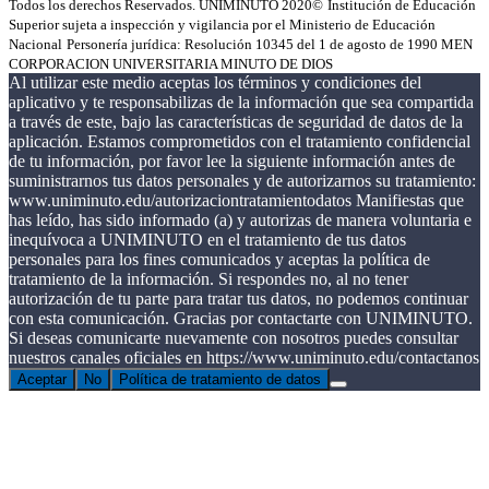
Todos los derechos Reservados. UNIMINUTO 2020©
Institución de Educación
Superior sujeta a inspección y vigilancia por el Ministerio de Educación
Nacional
Personería jurídica: Resolución 10345 del 1 de agosto de 1990 MEN
CORPORACION UNIVERSITARIA MINUTO DE DIOS
Al utilizar este medio aceptas los términos y condiciones del
aplicativo y te responsabilizas de la información que sea compartida
a través de este, bajo las características de seguridad de datos de la
aplicación. Estamos comprometidos con el tratamiento confidencial
de tu información, por favor lee la siguiente información antes de
suministrarnos tus datos personales y de autorizarnos su tratamiento:
www.uniminuto.edu/autorizaciontratamientodatos Manifiestas que
has leído, has sido informado (a) y autorizas de manera voluntaria e
inequívoca a UNIMINUTO en el tratamiento de tus datos
personales para los fines comunicados y aceptas la política de
tratamiento de la información. Si respondes no, al no tener
autorización de tu parte para tratar tus datos, no podemos continuar
con esta comunicación. Gracias por contactarte con UNIMINUTO.
Si deseas comunicarte nuevamente con nosotros puedes consultar
nuestros canales oficiales en https://www.uniminuto.edu/contactanos
Aceptar
No
Política de tratamiento de datos