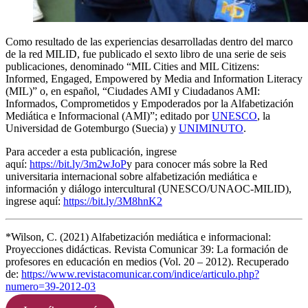
Como resultado de las experiencias desarrolladas dentro del marco
de la red MILID, fue publicado el sexto libro de una serie de seis
publicaciones, denominado “MIL Cities and MIL Citizens:
Informed, Engaged, Empowered by Media and Information Literacy
(MIL)” o, en español, “Ciudades AMI y Ciudadanos AMI:
Informados, Comprometidos y Empoderados por la Alfabetización
Mediática e Informacional (AMI)”; editado por
UNESCO
, la
Universidad de Gotemburgo (Suecia) y
UNIMINUTO
.
Para acceder a esta publicación, ingrese
aquí:
https://bit.ly/3m2wJoP
y para conocer más sobre la Red
universitaria internacional sobre alfabetización mediática e
información y diálogo intercultural (UNESCO/UNAOC-MILID),
ingrese aquí:
https://bit.ly/3M8hnK2
*Wilson, C. (2021) Alfabetización mediática e informacional:
Proyecciones didácticas. Revista Comunicar 39: La formación de
profesores en educación en medios (Vol. 20 – 2012). Recuperado
de:
https://www.revistacomunicar.com/indice/articulo.php?
numero=39-2012-03