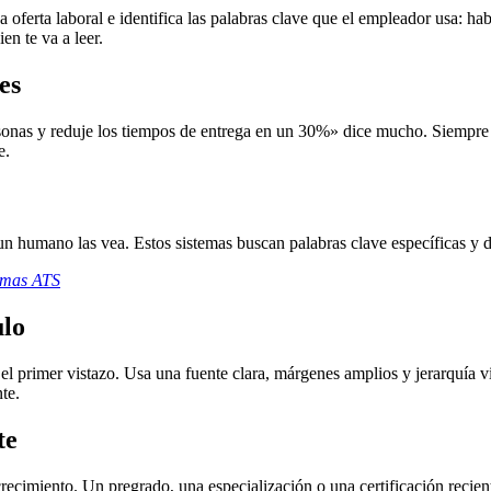
oferta laboral e identifica las palabras clave que el empleador usa: hab
en te va a leer.
es
sonas y reduje los tiempos de entrega en un 30%» dice mucho. Siempre q
e.
 humano las vea. Estos sistemas buscan palabras clave específicas y de
temas ATS
ulo
l primer vistazo. Usa una fuente clara, márgenes amplios y jerarquía v
te.
te
recimiento. Un pregrado, una especialización o una certificación recie