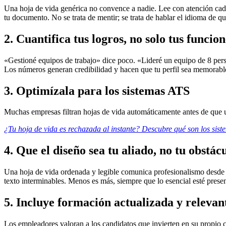
Una hoja de vida genérica no convence a nadie. Lee con atención cada 
tu documento. No se trata de mentir; se trata de hablar el idioma de qui
2. Cuantifica tus logros, no solo tus funcion
«Gestioné equipos de trabajo» dice poco. «Lideré un equipo de 8 per
Los números generan credibilidad y hacen que tu perfil sea memorabl
3. Optimízala para los sistemas ATS
Muchas empresas filtran hojas de vida automáticamente antes de que un
¿Tu hoja de vida es rechazada al instante? Descubre qué son los sis
4. Que el diseño sea tu aliado, no tu obstác
Una hoja de vida ordenada y legible comunica profesionalismo desde e
texto interminables. Menos es más, siempre que lo esencial esté presen
5. Incluye formación actualizada y relevan
Los empleadores valoran a los candidatos que invierten en su propio c