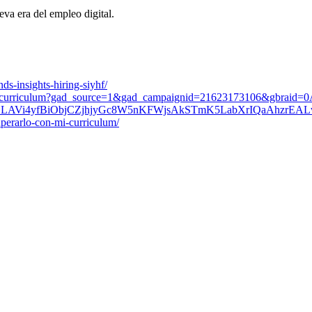
va era del empleo digital.
ds-insights-hiring-siyhf/
os/ats-cv-curriculum?gad_source=1&gad_campaignid=21623173106
LAVi4yfBiObjCZjhjyGc8W5nKFWjsAkSTmK5LabXrIQaAhzrEA
uperarlo-con-mi-curriculum/