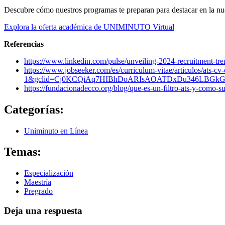
Descubre cómo nuestros programas te preparan para destacar en la nue
Explora la oferta académica de UNIMINUTO Virtual
Referencias
https://www.linkedin.com/pulse/unveiling-2024-recruitment-tren
https://www.jobseeker.com/es/curriculum-vitae/articul
1&gclid=Cj0KCQiAq7HIBhDoARIsAOATDxDu346LBGkG
https://fundacionadecco.org/blog/que-es-un-filtro-ats-y-como-s
Categorías:
Uniminuto en Línea
Temas:
Especialización
Maestría
Pregrado
Deja una respuesta