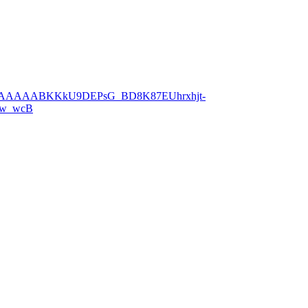
&gbraid=0AAAAABKKkU9DEPsG_BD8K87EUhrxhjt-
Lw_wcB