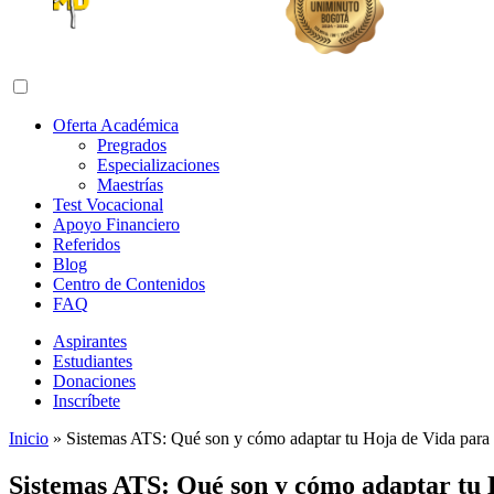
Abrir menú de navegación
Oferta Académica
Pregrados
Especializaciones
Maestrías
Test Vocacional
Apoyo Financiero
Referidos
Blog
Centro de Contenidos
FAQ
Aspirantes
Estudiantes
Donaciones
Inscríbete
Inicio
»
Sistemas ATS: Qué son y cómo adaptar tu Hoja de Vida para a
Sistemas ATS: Qué son y cómo adaptar tu H