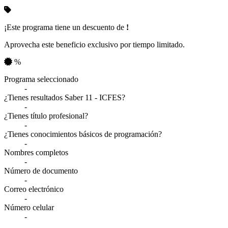
¡Este programa tiene un descuento de
!
Aprovecha este beneficio exclusivo por tiempo limitado.
%
Resumen de tu información
Programa seleccionado
-
¿Tienes resultados Saber 11 - ICFES?
-
¿Tienes título profesional?
-
¿Tienes conocimientos básicos de programación?
-
Nombres completos
-
Número de documento
-
Correo electrónico
-
Número celular
-