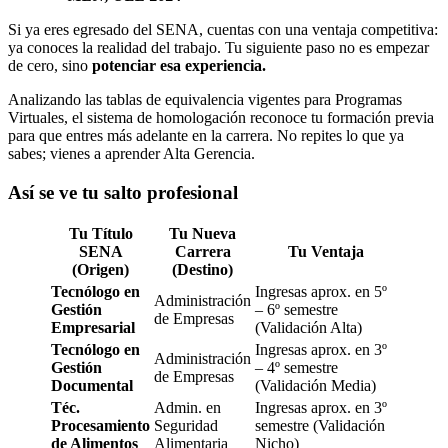
Si ya eres egresado del SENA, cuentas con una ventaja competitiva:
ya conoces la realidad del trabajo. Tu siguiente paso no es empezar
de cero, sino
potenciar esa experiencia.
Analizando las tablas de equivalencia vigentes para Programas
Virtuales, el sistema de homologación reconoce tu formación previa
para que entres más adelante en la carrera. No repites lo que ya
sabes; vienes a aprender Alta Gerencia.
Así se ve tu salto profesional
Tu Título
Tu Nueva
SENA
Carrera
Tu Ventaja
(Origen)
(Destino)
Tecnólogo en
Ingresas aprox. en 5º
Administración
Gestión
– 6º semestre
de Empresas
Empresarial
(Validación Alta)
Tecnólogo en
Ingresas aprox. en 3º
Administración
Gestión
– 4º semestre
de Empresas
Documental
(Validación Media)
Téc.
Admin. en
Ingresas aprox. en 3º
Procesamiento
Seguridad
semestre (Validación
de Alimentos
Alimentaria
Nicho)